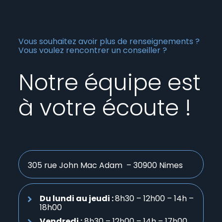
Créer et reprendre une
activité
Vous souhaitez avoir plus de renseignements ?
Vous voulez rencontrer un conseiller ?
Gérer votre quotidien
Notre équipe est
Piloter votre entreprise
à votre écoute !
Développer votre entreprise
Construire votre patrimoine
305 rue John Mac Adam – 30900 Nimes
Du lundi au jeudi :
8h30 – 12h00 – 14h –
18h00
Vendredi :
8h30 – 12h00 – 14h – 17h00